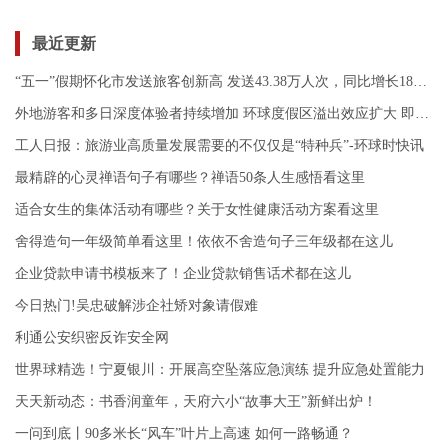
最近更新
“五一”假期怀化市发送旅客创新高 发送43.38万人次，同比增长183.82％
外地游客和多日深度体验者持续增加 环球度假区溢出效应扩大 即时焦点
工人日报：旅游业高质量发展需要的不仅仅是“特种兵”-环球时快讯
最精辟的心灵禅语句子有哪些？禅语50条人生感悟看这里
适合女生的集体活动有哪些？关于女性健康活动方案看这里
舍得造句一年级简单看这里！依依不舍造句子三年级都在这儿
企业贷款申请书模板来了！企业贷款销售话术都在这儿
今日热门!吴忠破解涉企社矫对象请假难
利通公安织密反诈安全网
世界球精选！宁夏银川：开展高空坠落应急演练 提升应急处置能力
天天新动态：书香润童年，天府六小“故事大王”新鲜出炉！
一问到底丨90多米长“风车”叶片上高速 如何一路畅通？