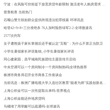
宁波：在风险可控前提下放宽房贷年龄限制 激活老年人购房需求 环球今亮点
督查检查 当前热门
石嘴山警方鼓励群众提供跨境违法犯罪线索 环球讯息
哈登42+9+8+三分准绝杀 76人加时险胜绿军2-2-全球微速讯
2577次列车
女子遭熊孩子家长掌掴后还手被认定“互殴”：为什么不算正当防卫
小学生暑假家长评语集锦_小学生暑假家长评语
同心建家园，昌平城南民族团结主题宣传月启动
中央空调可以一个房间制冷一个房间制热吗|全球热推荐
株洲市商务局召开全市商务工作座谈会
当前讯息：株洲广播电视大学入选社区教育“能者为师”实践创新名单！
上海公积金可以一次性提取出来吗-世界视点
上海公积金能还外地房贷吗
马桶堵了用草酸可以疏通吗-全球速讯