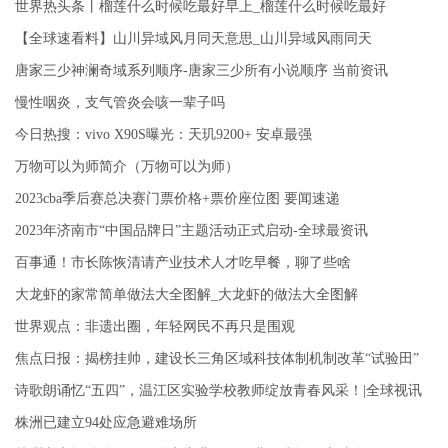
世界热头条丨榴莲什么时候吃最好早上_榴莲什么时候吃最好
【全球速看料】山川异域风月同天意思_山川异域风雨同天
唐家三少神澜奇域系列顺序-唐家三少所有小说顺序 当前资讯
慢性咽炎，支气管炎会咳一辈子吗
今日热搜：vivo X90S曝光：天玑9200+ 安卓最强
万物可以为师简介（万物可以为师）
2023cba季后赛总决赛门票价格+票价座位图 要闻速递
2023年济南市“中国品牌日”主题活动正式启动-全球最资讯
百事通！市长陈恢清请产业技术人才吃早餐，聊了些啥
大龙虾的家常简单做法大全图解_大龙虾的做法大全图解
世界观点：非遗出圈，年轻网民不再只是围观
焦点日报：揭榜挂帅，建设长三角区域科技体制机制改革“试验田”
诗歌朗诵忆“五四”，温江区实验学校教师绽放青春风采！|全球视讯
株洲已建立94处应急避难场所