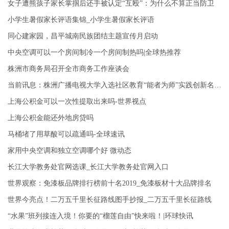
女子遭熊孩子家长掌掴后还手被认定“互殴”：为什么不算正当防卫
小学生暑假家长评语集锦_小学生暑假家长评语
同心建家园，昌平城南民族团结主题宣传月启动
中央空调可以一个房间制冷一个房间制热吗|全球热推荐
株洲市商务局召开全市商务工作座谈会
当前讯息：株洲广播电视大学入选社区教育“能者为师”实践创新名单！
上海公积金可以一次性提取出来吗-世界视点
上海公积金能还外地房贷吗
马桶堵了用草酸可以疏通吗-全球速讯
家用中央空调和独立空调哪个好 微动态
长江大学教务处官网选课_长江大学教务处官网入口
世界观察：免漆板品牌排行榜前十名2019_免漆板材十大品牌排名
世界今亮点！二万五千里长征路线图手抄报_二万五千里长征路线
“水果”班列接连入境！你要的“榴莲自由”快来啦！|环球快讯