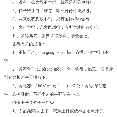
6、没有什么舍得不舍得，就看是不是更好的。
7、你舍得让自己难过，却不舍得让我好过。
8、从来没有想或不想，只有舍得和不舍得。
9、舍得舍得，先舍而后得，有所舍才能有所得。
10、舍得离去，就要舍得放弃，学会忘记。
舍得有关的成语：
1、不惜工本(bù xī gōng běn)：惜：吝惜。指舍得出本
钱。
2、读不舍手(dú bù shě shǒu)：舍：舍得，愿意。读书读
到有兴趣时舍不得放下。
3、舍死忘生(shě sǐ wàng shēng)：舍死：舍得牺牲;忘
生：忘掉性命。不把个人的生死放在心上。
依依不舍造句子三年级
1、 妈妈喊我回去了，我穿上鞋依依不舍地离开了。