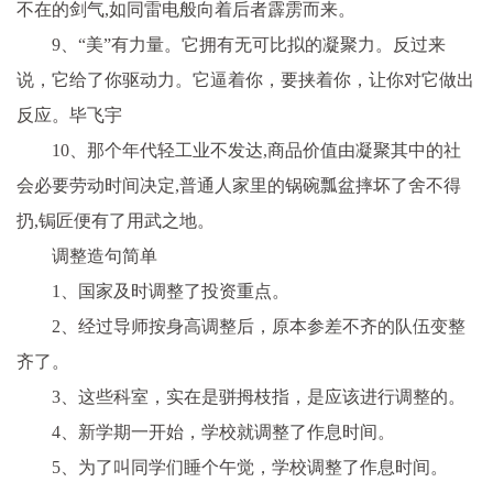
不在的剑气,如同雷电般向着后者霹雳而来。
9、“美”有力量。它拥有无可比拟的凝聚力。反过来
说，它给了你驱动力。它逼着你，要挟着你，让你对它做出
反应。毕飞宇
10、那个年代轻工业不发达,商品价值由凝聚其中的社
会必要劳动时间决定,普通人家里的锅碗瓢盆摔坏了舍不得
扔,锔匠便有了用武之地。
调整造句简单
1、国家及时调整了投资重点。
2、经过导师按身高调整后，原本参差不齐的队伍变整
齐了。
3、这些科室，实在是骈拇枝指，是应该进行调整的。
4、新学期一开始，学校就调整了作息时间。
5、为了叫同学们睡个午觉，学校调整了作息时间。