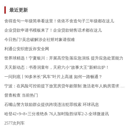
最近更新
舍得造句一年级简单看这里！依依不舍造句子三年级都在这儿
企业贷款申请书模板来了！企业贷款销售话术都在这儿
今日热门!吴忠破解涉企社矫对象请假难
利通公安织密反诈安全网
世界球精选！宁夏银川：开展高空坠落应急演练 提升应急处置能力
天天新动态：书香润童年，天府六小“故事大王”新鲜出炉！
一问到底丨90多米长“风车”叶片上高速 如何一路畅通？
宁波：在风险可控前提下放宽房贷年龄限制 激活老年人购房需求 环球今亮点
督查检查 当前热门
石嘴山警方鼓励群众提供跨境违法犯罪线索 环球讯息
哈登42+9+8+三分准绝杀 76人加时险胜绿军2-2-全球微速讯
2577次列车