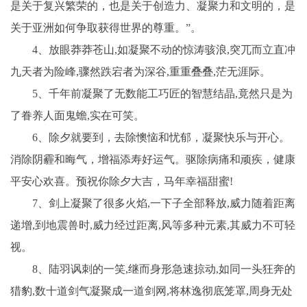
是关于复兴繁荣的，也是关于创造力、凝聚力和文明的，是
关于亚洲如何争取获得世界的尊重。”。
4、放眼莽莽苍山,如凝聚不动的惊涛骇浪,突兀而立直冲
九天者为险峰,骤然跌宕者为深谷,重重叠叠,茫无涯际。
5、千年前凝聚了无数能工巧匠的智慧结晶,竟然只是为
了眷养人面鬼蟾,实在可笑。
6、除夕就要到，去除懊恼和忧郁，凝聚快乐与开心。
消除阴霾和晦气，增福添寿好运气。驱除病痛和顽疾，健康
平安心欢喜。预祝你除夕大吉，马年幸福甜蜜!
7、剑上凝聚了很多火焰,一下子全部释放,威力随着距离
递增,到地震兽时,威力经过距离,风等多种元素,其威力不可轻
视。
8、陆羽讽刺的一笑,继而身形急速掠动,如同一头狂奔的
猎豹,数十道剑气凝聚成一道剑网,将林逸彻底笼罩,周身无处