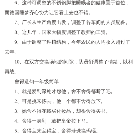
6、这种可调整的不锈钢脚把睡眠者的健康置于首位，
而德国睡梦齐心协力让它看上去也不错。
7、厂长从生产角度出发，调整了各车间的人员配备。
8、这几年，国家大幅度调整了教师的工资。
9、由于调整了种植结构，今年农民的人均收入超过了
去年。
10、在双方交换场地的间隙，队员们调整了情绪，以利
再战。
舍得造句一年级简单
1、就是爱到深处才怨他，舍不舍得都断了吧。
2、可是挑来拣去，他一个都不舍得放下。
3、她舍不得花钱买化妆品，却很舍得买书。
4、舍得一身剐，敢把皇帝拉下马。
5、舍得宝来宝得宝，舍得珍珠换玛瑙。