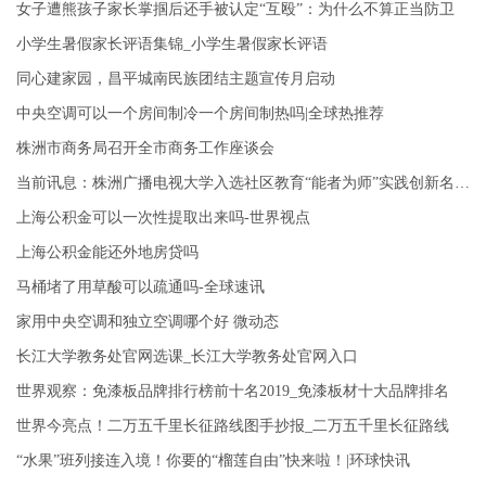
女子遭熊孩子家长掌掴后还手被认定“互殴”：为什么不算正当防卫
小学生暑假家长评语集锦_小学生暑假家长评语
同心建家园，昌平城南民族团结主题宣传月启动
中央空调可以一个房间制冷一个房间制热吗|全球热推荐
株洲市商务局召开全市商务工作座谈会
当前讯息：株洲广播电视大学入选社区教育“能者为师”实践创新名单！
上海公积金可以一次性提取出来吗-世界视点
上海公积金能还外地房贷吗
马桶堵了用草酸可以疏通吗-全球速讯
家用中央空调和独立空调哪个好 微动态
长江大学教务处官网选课_长江大学教务处官网入口
世界观察：免漆板品牌排行榜前十名2019_免漆板材十大品牌排名
世界今亮点！二万五千里长征路线图手抄报_二万五千里长征路线
“水果”班列接连入境！你要的“榴莲自由”快来啦！|环球快讯