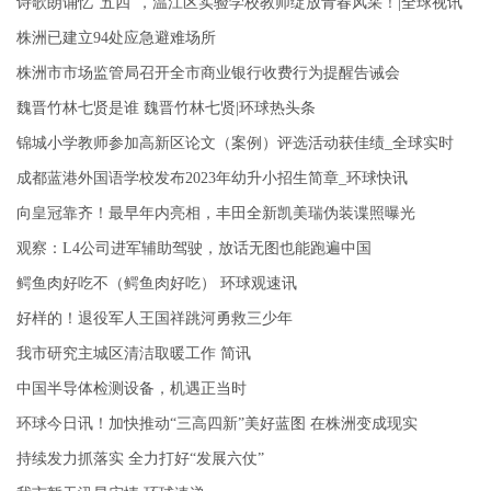
诗歌朗诵忆“五四”，温江区实验学校教师绽放青春风采！|全球视讯
株洲已建立94处应急避难场所
株洲市市场监管局召开全市商业银行收费行为提醒告诫会
魏晋竹林七贤是谁 魏晋竹林七贤|环球热头条
锦城小学教师参加高新区论文（案例）评选活动获佳绩_全球实时
成都蓝港外国语学校发布2023年幼升小招生简章_环球快讯
向皇冠靠齐！最早年内亮相，丰田全新凯美瑞伪装谍照曝光
观察：L4公司进军辅助驾驶，放话无图也能跑遍中国
鳄鱼肉好吃不（鳄鱼肉好吃） 环球观速讯
好样的！退役军人王国祥跳河勇救三少年
我市研究主城区清洁取暖工作 简讯
中国半导体检测设备，机遇正当时
环球今日讯！加快推动“三高四新”美好蓝图 在株洲变成现实
持续发力抓落实 全力打好“发展六仗”