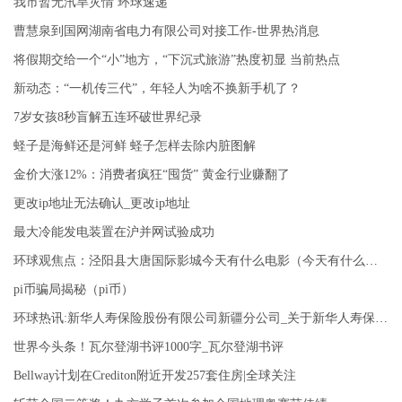
我市暂无汛旱灾情 环球速递
曹慧泉到国网湖南省电力有限公司对接工作-世界热消息
将假期交给一个“小”地方，“下沉式旅游”热度初显 当前热点
新动态：“一机传三代”，年轻人为啥不换新手机了？
7岁女孩8秒盲解五连环破世界纪录
蛏子是海鲜还是河鲜 蛏子怎样去除内脏图解
金价大涨12%：消费者疯狂“囤货” 黄金行业赚翻了
更改ip地址无法确认_更改ip地址
最大冷能发电装置在沪并网试验成功
环球观焦点：泾阳县大唐国际影城今天有什么电影（今天有什么电影）
pi币骗局揭秘（pi币）
环球热讯:新华人寿保险股份有限公司新疆分公司_关于新华人寿保险股份有限公司新疆分公司简介
世界今头条！瓦尔登湖书评1000字_瓦尔登湖书评
Bellway计划在Crediton附近开发257套住房|全球关注