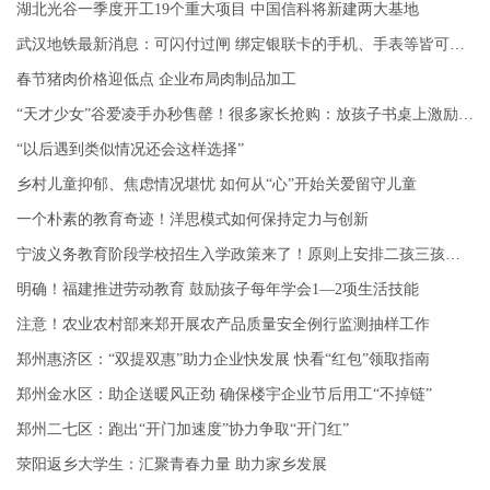
湖北光谷一季度开工19个重大项目 中国信科将新建两大基地
武汉地铁最新消息：可闪付过闸 绑定银联卡的手机、手表等皆可使用
春节猪肉价格迎低点 企业布局肉制品加工
“天才少女”谷爱凌手办秒售罄！很多家长抢购：放孩子书桌上激励学习
“以后遇到类似情况还会这样选择”
乡村儿童抑郁、焦虑情况堪忧 如何从“心”开始关爱留守儿童
一个朴素的教育奇迹！洋思模式如何保持定力与创新
宁波义务教育阶段学校招生入学政策来了！原则上安排二孩三孩与兄姐同校就读
明确！福建推进劳动教育 鼓励孩子每年学会1—2项生活技能
注意！农业农村部来郑开展农产品质量安全例行监测抽样工作
郑州惠济区：“双提双惠”助力企业快发展 快看“红包”领取指南
郑州金水区：助企送暖风正劲 确保楼宇企业节后用工“不掉链”
郑州二七区：跑出“开门加速度”协力争取“开门红”
荥阳返乡大学生：汇聚青春力量 助力家乡发展