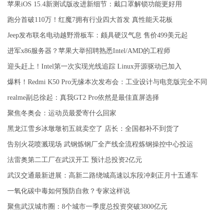
苹果iOS 15.4新测试版改进新细节：戴口罩解锁功能更好用
跑分首破110万！红魔7拥有行业四大首发 真性能天花板
Jeep发布联名电动越野滑板车：颇具硬汉气息 售价499美元起
进军x86服务器？苹果大举招聘熟悉Intel/AMD的工程师
迎头赶上！Intel第一次实现光线追踪 Linux开源驱动已加入
爆料！Redmi K50 Pro无缘本次发布会：工业设计与电竞版完全不同
realme副总徐起：真我GT2 Pro依然是最佳直屏选择
聚焦冬奥会：运动员最爱寄什么回家
黑龙江雪乡冰墩墩初五就卖空了 店长：全国都补不到货了
告别火花喷溅现场 武钢炼钢厂全产线全流程炼钢操控中心投运
法雷奥第二工厂在武汉开工 预计总投资2亿元
武汉交通最新进展：高新二路绕城高速以东段冲刺正月十五通车
一氧化碳中毒如何预防自救？专家这样说
聚焦武汉城市圈：8个城市一季度总投资突破3800亿元