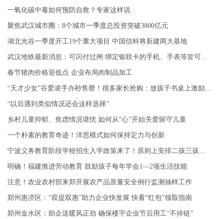
一氧化碳中毒如何预防自救？专家这样说
聚焦武汉城市圈：8个城市一季度总投资突破3800亿元
湖北光谷一季度开工19个重大项目 中国信科将新建两大基地
武汉地铁最新消息：可闪付过闸 绑定银联卡的手机、手表等皆可使用
春节猪肉价格迎低点 企业布局肉制品加工
“天才少女”谷爱凌手办秒售罄！很多家长抢购：放孩子书桌上激励学习
“以后遇到类似情况还会这样选择”
乡村儿童抑郁、焦虑情况堪忧 如何从“心”开始关爱留守儿童
一个朴素的教育奇迹！洋思模式如何保持定力与创新
宁波义务教育阶段学校招生入学政策来了！原则上安排二孩三孩与兄姐同校就读
明确！福建推进劳动教育 鼓励孩子每年学会1—2项生活技能
注意！农业农村部来郑开展农产品质量安全例行监测抽样工作
郑州惠济区：“双提双惠”助力企业快发展 快看“红包”领取指南
郑州金水区：助企送暖风正劲 确保楼宇企业节后用工“不掉链”