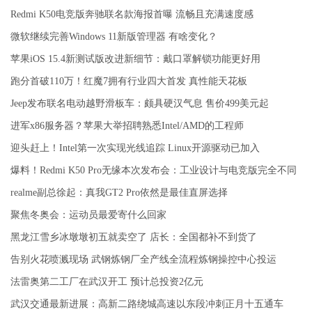
Redmi K50电竞版奔驰联名款海报首曝 流畅且充满速度感
微软继续完善Windows 11新版管理器 有啥变化？
苹果iOS 15.4新测试版改进新细节：戴口罩解锁功能更好用
跑分首破110万！红魔7拥有行业四大首发 真性能天花板
Jeep发布联名电动越野滑板车：颇具硬汉气息 售价499美元起
进军x86服务器？苹果大举招聘熟悉Intel/AMD的工程师
迎头赶上！Intel第一次实现光线追踪 Linux开源驱动已加入
爆料！Redmi K50 Pro无缘本次发布会：工业设计与电竞版完全不同
realme副总徐起：真我GT2 Pro依然是最佳直屏选择
聚焦冬奥会：运动员最爱寄什么回家
黑龙江雪乡冰墩墩初五就卖空了 店长：全国都补不到货了
告别火花喷溅现场 武钢炼钢厂全产线全流程炼钢操控中心投运
法雷奥第二工厂在武汉开工 预计总投资2亿元
武汉交通最新进展：高新二路绕城高速以东段冲刺正月十五通车