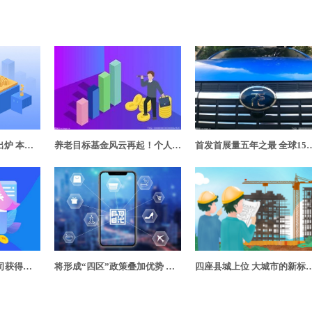
国际邮轮巨头三季报出炉 本土邮轮将成为一股新势力
养老目标基金风云再起！个人养老金投资或将开启公募基金新蓝海
首发首展量五年之最 全球15
海南72家小额贷款公司获得经营资质许可 提供新的经营启示
将形成“四区”政策叠加优势 北京海淀“两区”建设推介会走进上海进博会
四座县城上位 大城市的新标签带