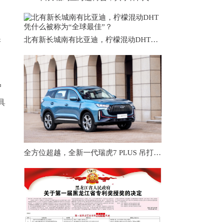
保
北有新长城南有比亚迪，柠檬混动DHT凭什么被称为“全球最佳”？
户
具
全方位超越，全新一代瑞虎7 PLUS 吊打本田CR-V