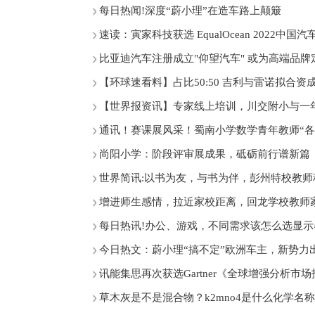
每日热闻!深度“蔚小理”在造车路上颠簸
速读：寅家科技获选 EqualOcean 2022中国汽
比亚迪汽车注册成立"仰望汽车" 或为高端品牌
【环球速看料】占比50:50 吉利与雷诺拟合
【世界报资讯】专家线上培训，川交附小与一
通讯！赛课展风采！蜀南小学数学青年教师“各
尚阳小学：阶段评审展成果，砥砺前行谱新篇
世界简讯:以书为友，与书为伴，彭州特校教
增进师生感情，拉近家校距离，回龙学校教师
每日热讯!办公、游戏，不同需求该怎么选显示
今日热文：蔚小理“搞不定”欧洲车主，新势力
讯能集思再次获选Gartner《全球增强分析市
草木灰是不是混合物？k2mno4是什么化学名