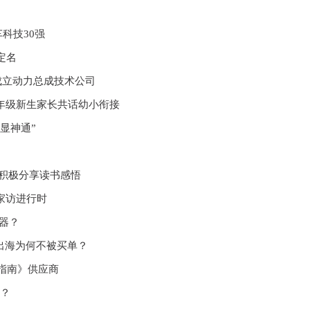
车科技30强
定名
资成立动力总成技术公司
年级新生家长共话幼小衔接
显神通”
师积极分享读书感悟
家访进行时
器？
出海为何不被买单？
场指南》供应商
称？