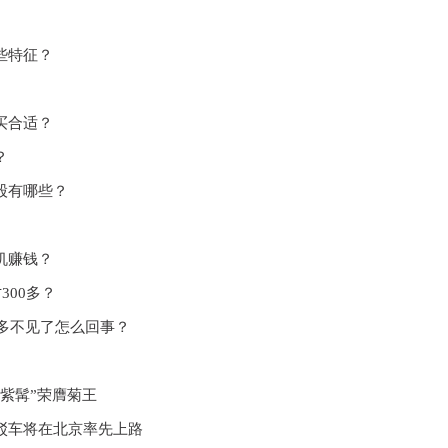
些特征？
买合适？
？
股有哪些？
机赚钱？
300多？
万多不见了怎么回事？
紫髯”荣膺菊王
驳车将在北京率先上路