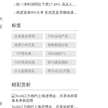
统一净利润同比下滑27.49% 汤达人推出6元米线有用吗？
再度迎来IPO大考 安杰思是否继续满足科创属性相关指标？
的
标签
是
众多基金管理人争相发行 震荡市下短债基金受追捧
户外运动产业发展规划来了！拟推公建民营模式提高建设运营效率
投资小作文是口毒鸡汤 作者大多存在灰色利益
销售数据出现负增长 设计本土化的阿迪达斯还能翻身吗？
交
《守望先锋：归来》接档回归满月 玩家对未来版本期待走低
DRX战胜T1、王嘉尔《急火》搜索热度高……电竞产业商业化程度如何？
GDP高居全国第十二位 无缘特大城市的宁波开始“抢人”
助力建设国际文物艺术品交易中心 文博会潘家园分会场11月4日启幕
价
什么是困境反转策略？“逆向投资”派成功实现对净值回撤的控制
阿凡达2正式预告信息量阅读量已超500万次 还是原来那个味吗？
精彩赏析
资
Trolli口力相约上海进博会，共享休闲零食未来新趋势