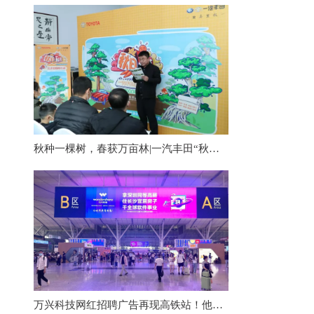
秋种一棵树，春获万亩林|一汽丰田“秋日私语”活动播种秋日希望
万兴科技网红招聘广告再现高铁站！他们到底为什么选择长沙？