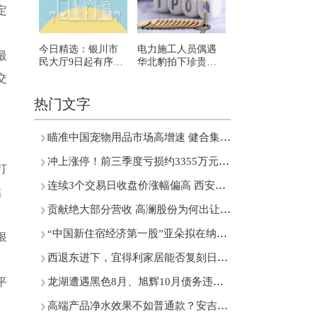
定
今日精选：银川市
电力施工人员偶遇
最
民大厅9日起有序恢
华北豹拍下珍贵画
复线下业务办理
面
交
热门文字
瞄准中国宠物用品市场高增速 健合集团引入“Zesty Paws快乐一爪”
冲上涨停！前三季度亏损约3355万元 乾景园林多次筹划易主
打
连续3个交易日收盘价涨幅偏高 西安饮食回应股票交易异常波动
续
贡献绝大部分营收 高澜股份为何出让东莞硅翔控股权？
“中国新住宿经济第一股”亚朵拟在纳斯达克挂牌上市
银
西退东进下，宜得利家居能否复刻日本家居神话?
平
龙湖遭遇黑色8月、旭辉10月债务违约……近五成房企为净亏损状态
高端产品净水效果不如普通款？安吉尔深陷舆论漩涡