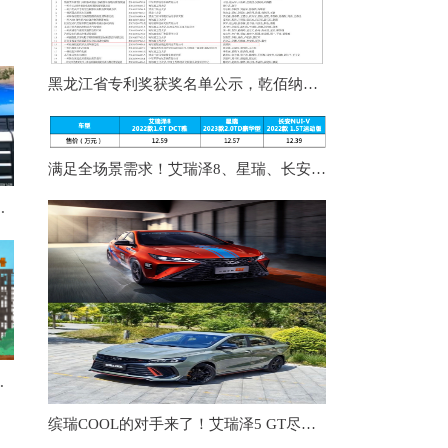
黑龙江省专利奖获奖名单公示，乾佰纳被授予银奖！
满足全场景需求！艾瑞泽8、星瑞、长安UNI-V同台竞技你选谁
大汽车品牌同台比拼
来哪些新考题?
缤瑞COOL的对手来了！艾瑞泽5 GT尽显战斗范儿，这才是热血青年的梦想