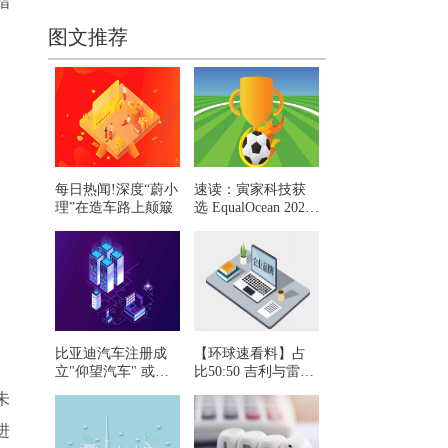
指
图文推荐
每日热闻!深度“蔚小
速读：寅家科技获
理”在造车路上颠簸
选 EqualOcean 2022
中国汽车科技30强
比亚迪汽车注册成
【环球速看料】占
立"仰望汽车" 或为
比50:50 吉利与雷诺
高端品牌定名
拟合资成立动力总
未
成技术公司
进