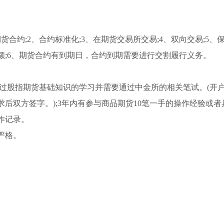
合约;2、合约标准化;3、在期货交易所交易;4、双向交易;5、
额;6、期货合约有到期日，合约到期需要进行交割履行义务。
加过股指期货基础知识的学习并需要通过中金所的相关笔试。(开
后双方签字。);3年内有参与商品期货10笔一手的操作经验或者
作记录。
严格。
股指期货的区别
期货合约一般多久
股指期货的概念和特点