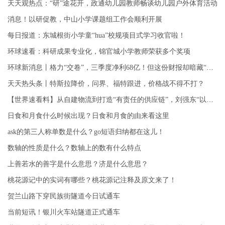
天天观热点：“研”途花开，政通幼儿园教师畅谈幼儿园户外体育活动
消息！以研促教，中山小学课题组工作会顺利开展
每日报道：东城根街小学童“hua”校规项目式学习收官啦！
环球速看：科研成果专业化，锦官城小学教师荣获多个奖项
环球新消息丨格力“交卷”，三季度净利68亿！但这份财报却暗藏“隐忧”
天天热头条丨特斯拉降价，问界、福特跟进，价格战不得不打？
【世界速看料】从自建物流到打造“有责任的供应链”，刘强东“以实助实”显担当
日食和月食什么时候出现？日食和月食的由来看这里
ask的第三人称单数是什么？go短语归纳都在这儿！
数轴的性质是什么？数轴上的数有什么特点
上善若水的善字是什么意思？济是什么意思？
桃花源记中的实词有哪些？桃花源记注释及原文来了！
贺兰山路下穿民族街隧道今日试通车
当前短讯！银川火车站隧道正式通车