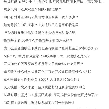
每日时讯!石笋街小学（新区）四年级九班国旗下讲话：勿忘国耻，铸造未来
焦点讯息：欧派家居为何跌到最低谷？
中国有对冲基金吗？美国对冲基金员工收入多少？
如何寻找主力和庄家？主力追踪的注意事项看这里
股票选股五步法你知道吗？股票选股方法看这里
指数基金的roe是什么？指数基金收益怎么样？
为什么基金曲线是下跌的但还有收益？私募基金是保本投资吗？
A股出现D点是什么意思？xd股票第二天一般是涨还是跌？
开头加xd的股票应该卖还是留？股市n代表什么意思？
重疾险为什么越早买越好？百万医疗和重疾险有什么区别？
意外险最短可以买多久？500万人身意外险怎么买？
天天快播：快来体验！屋顶观星基地现身京城购物中心
世界时讯：坚持"360度循环减碳" 宝马推行全价值链可持续举措
新动态：红歌赛，政通幼儿园宝贝们一展歌喉！