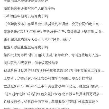
美缝用白水泥好还是美缝剂好
婚前买房有必要写两个人的名字吗
不和物业申报可以装修房子吗
【金融街发布】存量首套住房贷款利率调整：变更合同约定加点幅度 或新发放贷款置换存量
秦淮数据(CD.US)二季报：营收增长49.7% 海外市场上架容量大增6倍
第七届河北省旅发大会七大活动“好看、好玩”
物业可以阻止业主装修房子吗
第四批上海市民“家门口的好去处”名单出炉，青浦这些地方入选～
美法院判AI无版权，但争议远没结束
创举科技计划发行364万股股份募资总额1001万用于实施员工持股计划（第三次修订稿）
上交所：沪市已有77家上市公司在半年报推出现金分红方案
世茂服务(873.HK)2023上半年实现营收40.98亿元，经营活动所得现金净额3.51亿元
“进京赶考之路”成热门红色文化打卡地 北京段全线贯通百万观众参观
跌破发行价，销售额全面下滑，慕思股份“假洋牌”难撑真高端？