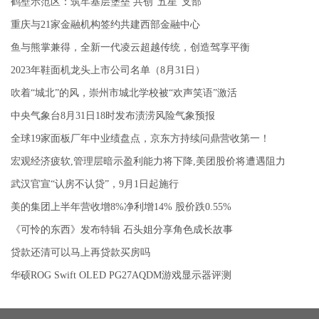
鹤壁示范区：筑牢基层堡垒 共创“五星”支部
重庆与21家金融机构签约共建西部金融中心
鱼与熊掌兼得，全新一代凌云超越传统，创造驾享平衡
2023年鞋面机龙头上市公司名单（8月31日）
吹着“城北”的风，崇州市城北学校被“欢声笑语”激活
中央气象台8月31日18时发布渍涝风险气象预报
全球19家面板厂年中业绩盘点，京东方持续问鼎营收第一！
宏观经济疲软,管理层暗示盈利能力将下降,美团股价将遭遇阻力
武汉官宣“认房不认贷”，9月1日起施行
美的集团上半年营收增8%净利增14% 股价跌0.55%
《可怜的东西》发布特辑 石头姐分享角色成长故事
贷款还清可以马上再贷款买房吗
华硕ROG Swift OLED PG27AQDM游戏显示器评测