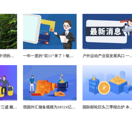
旅游合同中暗藏猫腻 中消协：遭改期改线消费者有权索赔
一年一度的“双11”来了！银行在垂直化消费场景祭出诸多“新招”
户外运动产业迎发展风口 一幅“五区三带
带着8亿元强势入主ST三盛 戴德斌的资金来源被质疑
我国外汇储备规模为30524亿美元 黄金储备6264万盎司
国际邮轮巨头三季报出炉 本土邮轮