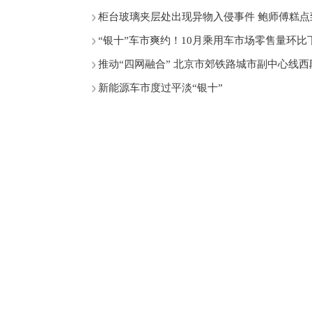
柜台玻璃夹层处出现异物入侵事件 鲍师傅糕点
“银十”车市爽约！10月乘用车市场零售量环比下
推动“四网融合” 北京市郊铁路城市副中心线西段
新能源车市度过平淡“银十”