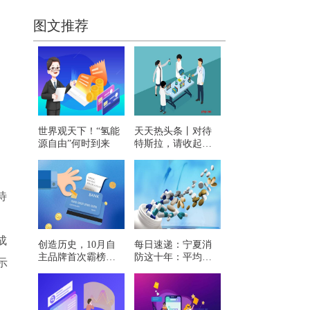
图文推荐
世界观天下！“氢能
天天热头条丨对待
源自由”何时到来
特斯拉，请收起那
些“无知”
待
成
创造历史，10月自
每日速递：宁夏消
主品牌首次霸榜前
防这十年：平均每
示
三
年处置9000多起警
情