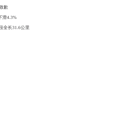
致歉
滑4.3%
全长31.6公里