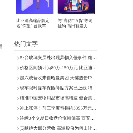
比亚迪高端品牌定
与“高仿”“A货”等词
名"仰望" 首款车型
挂钩 莆田鞋发力原
将于四季度发布
创转型
热门文字
起
柜台玻璃夹层处出现异物入侵事件 鲍师傅糕点致歉
价格区间预计为80万-150万元 比亚迪开始“仰望星空”
超六成营收来自哈曼集团 天键股份IPO最终能否过关？
现车限时提车保险补贴方案已上线 特斯拉再打降价牌
瞄准中国宠物用品市场高增速 健合集团引入“Zesty Paws快乐一爪”
冲上涨停！前三季度亏损约3355万元 乾景园林多次筹划易主
连续3个交易日收盘价涨幅偏高 西安饮食回应股票交易异常波动
贡献绝大部分营收 高澜股份为何出让东莞硅翔控股权？