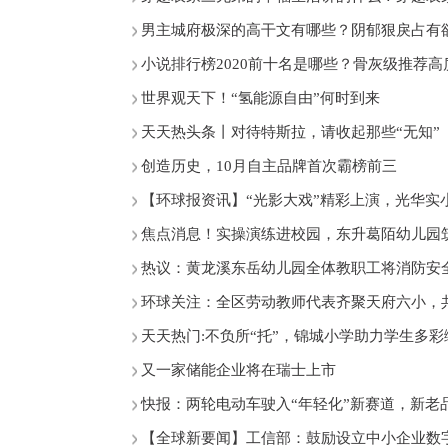
男主城府极深的高干文有哪些？阴郁狠戾占有
小说排行榜2020前十名是哪些？骨灰级推荐
世界观天下！“氢能源自由”何时到来
天天热头条丨对待特斯拉，请收起那些“无知”
创造历史，10月自主品牌首次霸榜前三
【环球报资讯】“光影大戏”精彩上演，光华实
焦点消息！实操演练进校园，东升葛陌幼儿园
热议：黄龙溪东岳幼儿园全体教职工将消防安
环球关注：全区劳动教师代表齐聚天府六小，共
天天热门:不负所“托”，锦城小学助力学生多彩
又一家储能企业将在瑞士上市
快报：两轮电动车驶入“年轻化”新赛道，新老
【全球新要闻】工信部：鼓励设立中小企业数