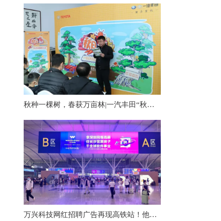
秋种一棵树，春获万亩林|一汽丰田“秋日私语”活动播种秋日希望
万兴科技网红招聘广告再现高铁站！他们到底为什么选择长沙？