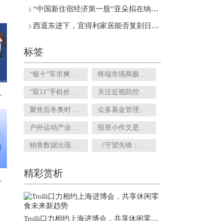
“中国新住宿经济第一股”亚朵拟在纳斯达克挂牌上市
西退东进下，宜得利家居能否复刻日本家居神话?
标签
“银十”车市爽约！10月乘用车市场零售量环比下滑4.3%
终端市场两极分化明显 供销社能成为区域型酒企的最佳助攻吗？
“双11”手机价格跳水 厂商如何刺激手机用户换机欲望？
关注近视防控市场：OK镜集采提上日程 离焦软镜等竞品涌现
”空间布局拉开大幕
聚焦后冬奥时代：国家高山滑雪中心雪场预告月底开板
众多基金管理人争相发行 震荡市下短债基金受追捧
户外运动产业发展规划来了！拟推公建民营模式提高建设运营效率
投资小作文是口毒鸡汤 作者大多存在灰色利益
销售数据出现负增长 设计本土化的阿迪达斯还能翻身吗？
《守望先锋：归来》接档回归满月 玩家对未来版本期待走低
精彩赏析
将成为一股新势力
Trolli口力相约上海进博会，共享休闲零食未来新趋势