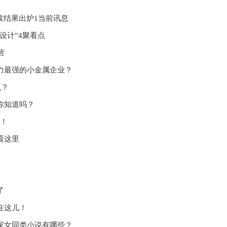
拔结果出炉1当前讯息
设计”4聚看点
营
力最强的小金属企业？
么？
你知道吗？
儿！
看这里
了
在这儿！
家女同类小说有哪些？