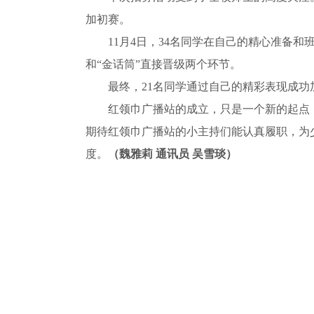
加初赛。
11月4日，34名同学在自己的精心准备
和“金话筒”直接晋级两个环节。
最终，21名同学通过自己的精彩表现成
红领巾广播站的成立，只是一个新的起点
期待红领巾广播站的小主持们能认真履职，为
度。
（魏雅莉 通讯员 吴雪琰）
成都市龙成小学,红领巾广播站
关键词：
成都市龙成小学
红领巾广播站