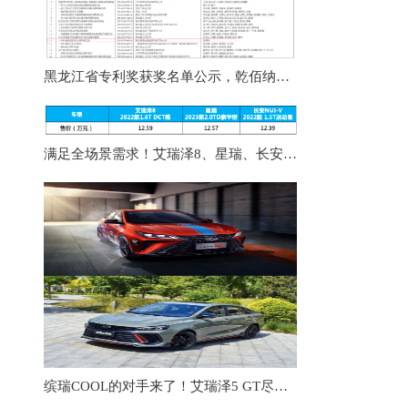
黑龙江省专利奖获奖名单公示，乾佰纳被授予银奖！
满足全场景需求！艾瑞泽8、星瑞、长安UNI-V同台竞技你选谁
缤瑞COOL的对手来了！艾瑞泽5 GT尽显战斗范儿，这才是热血青年的梦想