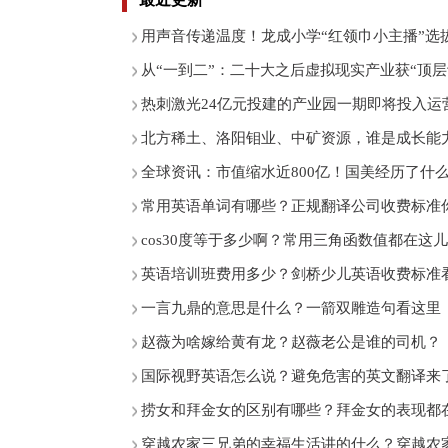
用声音传递温度！龙成小学“红领巾小主播”选
从“一到二”：二十大之后虚拟现实产业获“顶层
热刺激光24亿元投建的产业园一期即将投入运
北方稀土、洛阳钼业、中矿资源，谁是成长能
全球资讯：市值缩水近800亿！国美经历了什
常用英语单词有哪些？正规翻译公司收费标准
cos30度等于多少啊？常用三角函数值都在这
英语培训班费用多少？剑桥少儿英语收费标准
一言九鼎的意思是什么？一箭双雕造句看这里
赵薇为啥嫁给黄有龙？赵薇老公是谁的司机？
国际视野英语怎么说？避免危害的英文翻译来
捞女和拜金女的区别有哪些？拜金女的表现都
穿越农家三兄弟的幸福生活讲的什么？穿越农