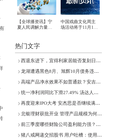
令
【全球播资讯】宁
中国戏曲文化周主
夏人民调解力量下
场活动将于11月10
有
沉一线疫情防控与
日闭幕 有啥看点？
调解工作“两不误”
热门文字
事
西退东进下，宜得利家居能否复刻日本家居神话?
样
龙湖遭遇黑色8月、旭辉10月债务违约……近五成房企为净亏损状态
高端产品净水效果不如普通款？安吉尔深陷舆论漩涡
去
统一净利润同比下滑27.49% 汤达人推出6元米线有用吗？
再度迎来IPO大考 安杰思是否继续满足科创属性相关指标？
中
北银理财获批开业 管理产品规模为何不断创新高？
转
前三季度哪些财险公司盈利能力强？中小财险公司如何追赶大公司？
猪八戒网递交招股书 用户吐槽：使用不满意，服务商拒绝退费