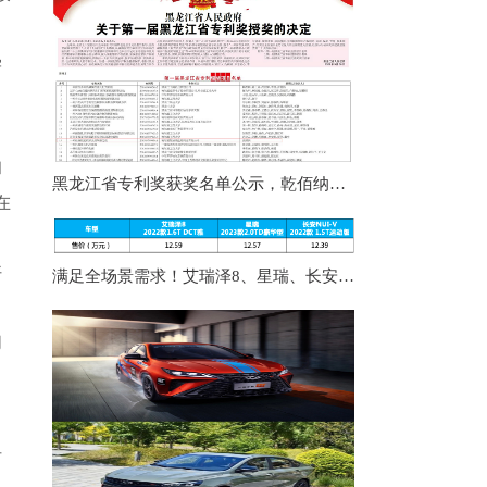
学
和
黑龙江省专利奖获奖名单公示，乾佰纳被授予银奖！
在
好
满足全场景需求！艾瑞泽8、星瑞、长安UNI-V同台竞技你选谁
们
但