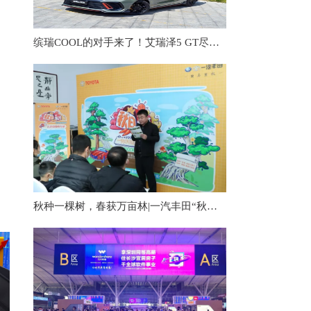
。
缤瑞COOL的对手来了！艾瑞泽5 GT尽显战斗范儿，这才是热血青年的梦想
何
秋种一棵树，春获万亩林|一汽丰田“秋日私语”活动播种秋日希望