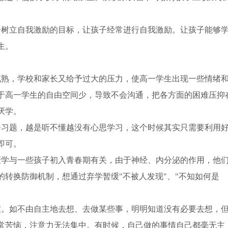
子树立自我激励的目标，让孩子经常进行自我激励。让孩子能够
生。
成熟，学校和家长又给予过大的压力，使高一学生出现一些情绪
于高一学生的自由空间少，导致不会沟通，把各方面的困难压抑
厌学。
会习题，越是听不懂越没有心思学习，这个时候其实只需要利用
即可。
厌学与一些孩子初入青春期有关，由于神经、内分泌的作用，他
转换防御机制，想通过弃学暂缓"不被人发现"、"不知如何是
症。如不由自主地去想、去做某些事，明明知道没有必要去想，
常苦恼，注意力无法集中。有时候，自己做的事情自己都毫无主