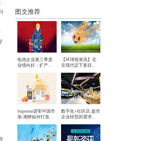
就
图文推荐
到
特
子
电池企业第三季度
【环球报资讯】北
业绩向好：扩产，
京现代定下新目
咬牙再扩产
标：2025年达成年
销50万辆以上，未
来3年投放4~5款纯
电车型
Supreme进军中国市
数字化+社区店 超市
场 潮牌如何打造核
企业转型的需求已
心竞争力的护城
刻不容缓
河？
中
察