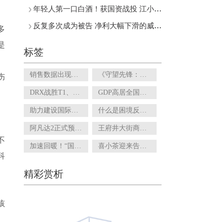
年轻人第一口白酒！获国资战投 江小白如何实现百亿新名酒？
反复多次成为被告 净利大幅下滑的威龙股份如何寻求新突破？
多
是
标签
销售数据出现负增长 设计本土化的阿迪达斯还能翻身吗？
《守望先锋：归来》接档回归满月 玩家对未来版本期待走低
伤
DRX战胜T1、王嘉尔《急火》搜索热度高……电竞产业商业化程度如何？
GDP高居全国第十二位 无缘特大城市的宁波开始“抢人”
助力建设国际文物艺术品交易中心 文博会潘家园分会场11月4日启幕
什么是困境反转策略？“逆向投资”派成功实现对净值回撤的控制
阿凡达2正式预告信息量阅读量已超500万次 还是原来那个味吗？
王府井大街商业体众多 主打国潮的喜悦购物中心能站稳脚跟吗?
不
加速回暖！“国五”限迁取消三个月 二手车商收购价出现调整
喜小茶迎来告别时刻 喜茶探索下沉茶饮市场失败？
科
精彩赏析
孩