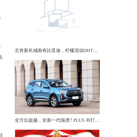
动
：
。
学
北有新长城南有比亚迪，柠檬混动DHT凭什么被称为“全球最佳”？
生
力
，
全方位超越，全新一代瑞虎7 PLUS 吊打本田CR-V
即
鼓