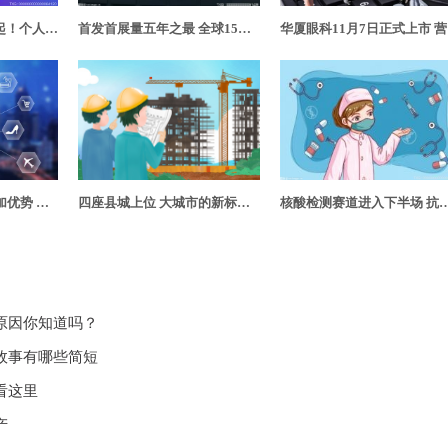
养老目标基金风云再起！个人养老金投资或将开启公募基金新蓝海
首发首展量五年之最 全球15大汽车品牌同台比拼
华
将形成“四区”政策叠加优势 北京海淀“两区”建设推介会走进上海进博会
四座县城上位 大城市的新标签带来哪些新考题?
核酸检测赛道进入下半场 抗原检测
原因你知道吗？
故事有哪些简短
看这里
产