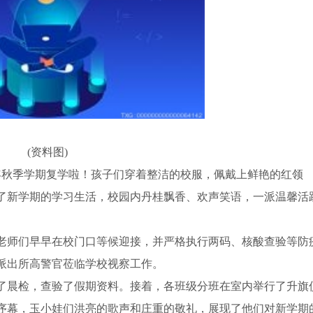
(资料图)
22年秋季学期复学啦！孩子们穿着整洁的校服，佩戴上鲜艳的红领
了新学期的学习生活，校园内丹桂飘香、欢声笑语，一派温馨活
老师们早早在校门口等候迎接，并严格执行两码、核酸查验等防
派出所高警官莅临学校视察工作。
了晨检，查验了假期资料。接着，各班级分班在室内举行了升旗
序幕，玉小娃们洪亮的歌声和庄重的敬礼，展现了他们对新学期