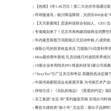
【热闻】5年1.46万亿！第二大光伏市场通过
环球微速讯：银川降温降雨，兴庆区800余名“
【天天新要闻】思谋科技联合创始人、CEO 沈
专项规划来了！北京市将构建四级商业消费空
年内最贵新股万润新能正式启动申购 八成营
保险公司的投资收益承压 万能险5%结算利率
Meta股价两年新低 扎克伯格只对虚拟世界感
19家企业本周闯关IPO 维嘉科技等3家公司拟募
“SexyTea”引广泛关注和争议 茶颜悦色决定
中国书画家联谊会名家展开幕 为书画艺术产业
持续引流！《乐队的海边》《星星的约定》能延
京工集团“永定·和”系列服装亮相 呈现出与时
餐饮大佬热衷“炼小号” 文志宏：推出子品牌