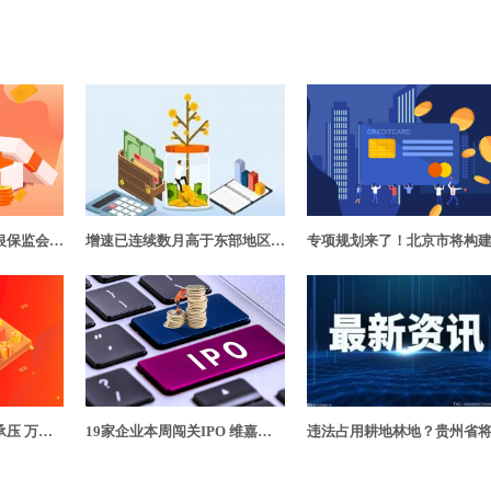
基础信息要素缺失？银保监会：执业登记信息化管理新版系统将上线
增速已连续数月高于东部地区 中西部缘何成外资“安家”热土？
保险公司的投资收益承压 万能险5%结算利率渐行渐远
19家企业本周闯关IPO 维嘉科技等3家公司拟募资超10亿