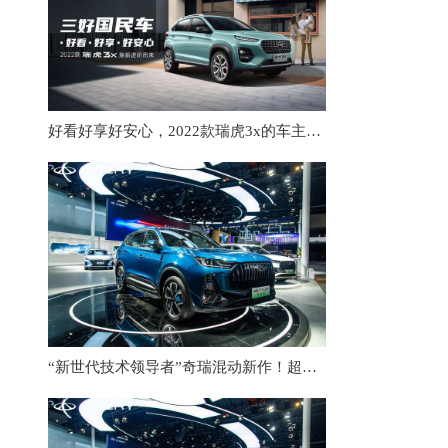
好看好享好安心，2022款瑞虎3x的车主是如何被“种草”的？
“新世代技术领导者”奇瑞混动新作！超长续航+超快充电，瑞虎7 PLUS新能源劲擎来袭