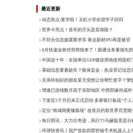
最近更新
动态焦点:复学啦！玉虹小学欢迎学子回归
世界今亮点！造车的尽头是卖保险？
不符合信息披露要求等 泰达新材IPO再度被否
8月快递业务经营简报来了！圆通业务量领先
中国这十年：全国单位GDP建设用地使用面积
基础信息要素缺失？银保监会：执业登记信息
关系特别好的朋友某天突然让你帮忙签字？警惕
增速已连续数月高于东部地区 中西部缘何成外
下发近5个月仍未正式启动 多家银行备战“个人
定位“南城闺蜜修炼场” 改造后的新世界百货能
每日简讯：大力出奇迹，风行T5马赫版竟是台
环球快资讯丨国产首款四臂腔镜手术机器人上