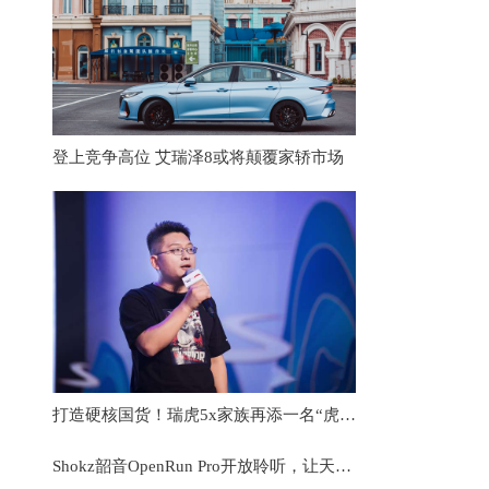
登上竞争高位 艾瑞泽8或将颠覆家轿市场
打造硬核国货！瑞虎5x家族再添一名“虎将”，瑞虎5x PLUS正式上市
Shokz韶音OpenRun Pro开放聆听，让天籁伴随奔跑