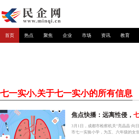
首页
热点
聚焦
企业
市场
资讯
教育
七一实小
,关于
七一实小
的所有信息
焦点快播：远离性侵，
3月1日，成都市检察机关“亮晶晶·
市七一实验小学，为五、六年级的女