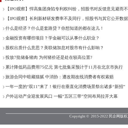
【IPO观察】悍高集团身陷专利权纠纷，招股书对反馈意见避而
【IPO观察】长利新材研发费率不及同行，招股书与其它公开数据
什么是经济？什么是套路贷？你想知道的都在这儿！
金融投资有哪些项目？学金融可以从事什么职业？
股权出质什么意思？美联储加息对股市有什么影响？
投放7批储备猪肉 为何猪价还是处在较高位置?
累计降低药品费用75亿元 第七批集采预计于11月在北京市执行
旅游合同中暗藏猫腻 中消协：遭改期改线消费者有权索赔
一年一度的“双11”来了！银行在垂直化消费场景祭出诸多“新招”
户外运动产业迎发展风口 一幅“五区三带”空间布局拉开大幕
Copyright © 2015-2022 民企