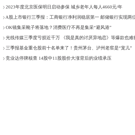
2023年度北京医保明日启动参保 城乡老年人每人4660元/年
A股上市银行三季报：工商银行净利润稳居第一 邮储银行实现两
OK镜集采靴子将落地？消费医疗不再是集采“避风港”
光线传媒三季度亏损近千万 《我是真的讨厌异地恋》等爆款也难
三季报基金重仓股前十名单来了！贵州茅台、泸州老窖是“宠儿”
竞业达停牌核查 14股中11股股价大涨背后的业绩承压