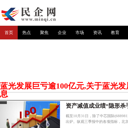
首页
热点
聚焦
企业
市场
资讯
教育
蓝光发展巨亏逾100亿元
,关于
蓝光发
息
资产减值成业绩“隐形杀手
截至10月31日，除了中芯国际(6889
出炉。纵观三季报中的各项指标，北