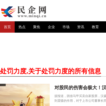
首页
热点
聚焦
企业
市场
资讯
教育
处罚力度
,关于
处罚力度
的所有信息
对股民的伤害会极大！汉
据报道，因借马甲买卖自家股票，汉森
到震慑的作用，对于上市公司董事长